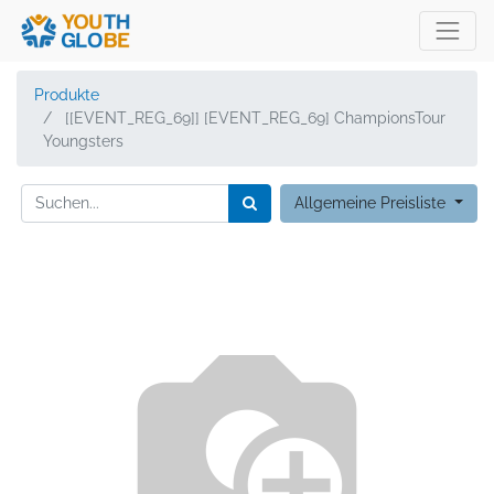
Produkte
[[EVENT_REG_69]] [EVENT_REG_69] ChampionsTour
Youngsters
Allgemeine Preisliste