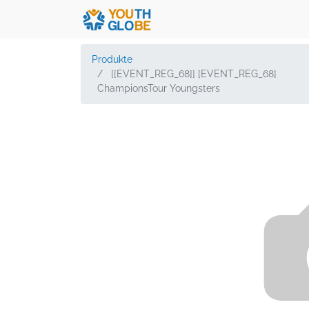
Produkte
[[EVENT_REG_68]] [EVENT_REG_68]
ChampionsTour Youngsters