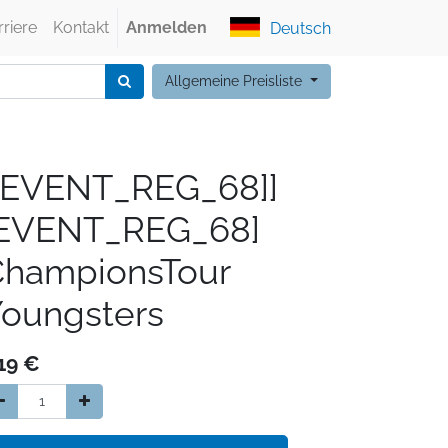
rriere
Kontakt
Anmelden
Deutsch
Allgemeine Preisliste
[EVENT_REG_68]]
[EVENT_REG_68]
ChampionsTour
oungsters
19
€