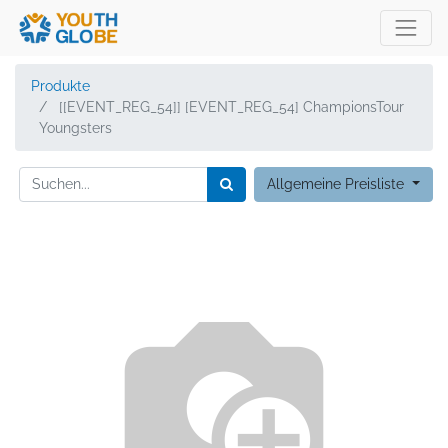
Produkte
[[EVENT_REG_54]] [EVENT_REG_54] ChampionsTour
Youngsters
Allgemeine Preisliste