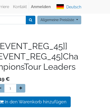
rriere
Kontakt
Anmelden
Deutsch
Allgemeine Preisliste
[EVENT_REG_45]]
[EVENT_REG_45]Cha
pionsTour Leaders
19
€
In den Warenkorb hinzufügen