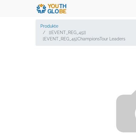
Produkte
[[EVENT_REG_45]]
[EVENT_REG_45]ChampionsTour Leaders