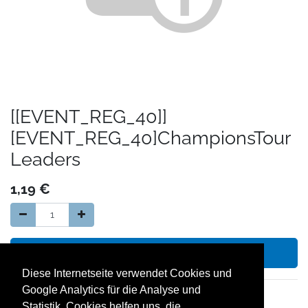
[[EVENT_REG_40]]
[EVENT_REG_40]ChampionsTour
Leaders
1,19
€
In den Warenkorb hinzufügen
Diese Internetseite verwendet Cookies und
Google Analytics für die Analyse und
14 Tage Geld zurück Garantie
Statistik. Cookies helfen uns, die