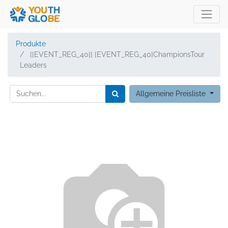
Produkte
[[EVENT_REG_40]] [EVENT_REG_40]ChampionsTour
Leaders
Allgemeine Preisliste