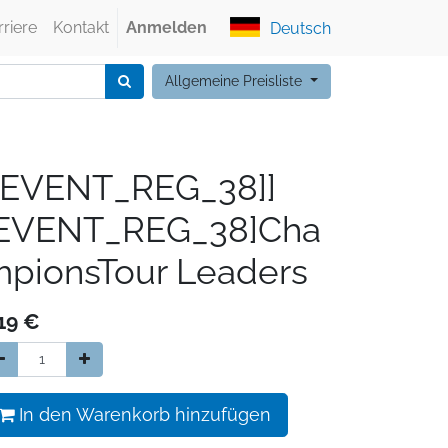
rriere
Kontakt
Anmelden
Deutsch
Allgemeine Preisliste
[EVENT_REG_38]]
[EVENT_REG_38]Cha
pionsTour Leaders
19
€
In den Warenkorb hinzufügen