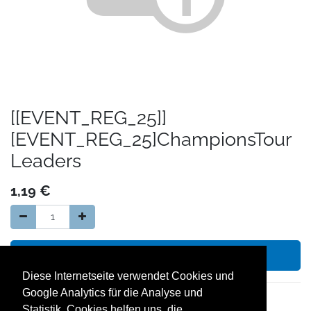
[[EVENT_REG_25]]
[EVENT_REG_25]ChampionsTour
Leaders
1,19
€
In den Warenkorb hinzufügen
Diese Internetseite verwendet Cookies und
Google Analytics für die Analyse und
14 Tage Geld zurück Garantie
Statistik. Cookies helfen uns, die