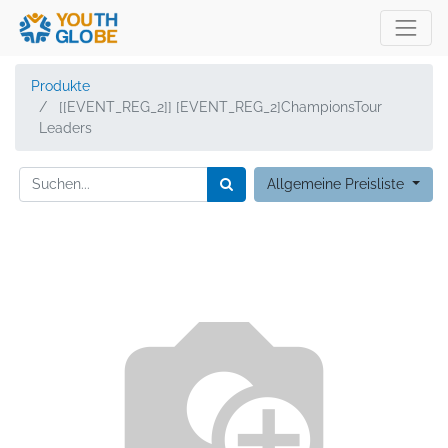
Produkte
[[EVENT_REG_2]] [EVENT_REG_2]ChampionsTour
Leaders
Allgemeine Preisliste