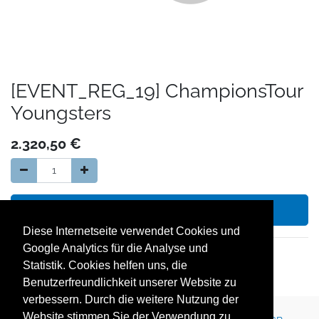
[EVENT_REG_19] ChampionsTour
Youngsters
2.320,50
€
In den Warenkorb hinzufügen
Diese Internetseite verwendet Cookies und
Google Analytics für die Analyse und
14 Tage Geld zurück Garantie
Statistik. Cookies helfen uns, die
kostenloser Versand in Deutschland
Benutzerfreundlichkeit unserer Website zu
verbessern. Durch die weitere Nutzung der
Website stimmen Sie der Verwendung zu.