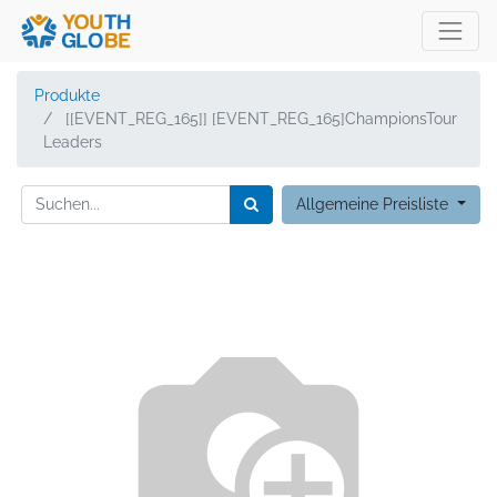
Produkte
[[EVENT_REG_165]] [EVENT_REG_165]ChampionsTour
Leaders
Allgemeine Preisliste