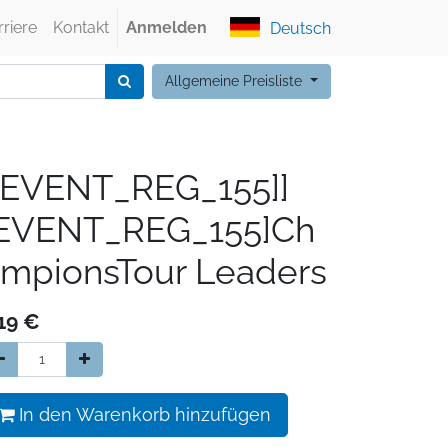
rriere
Kontakt
Anmelden
Deutsch
Allgemeine Preisliste
[EVENT_REG_155]]
[EVENT_REG_155]Ch
mpionsTour Leaders
19
€
In den Warenkorb hinzufügen