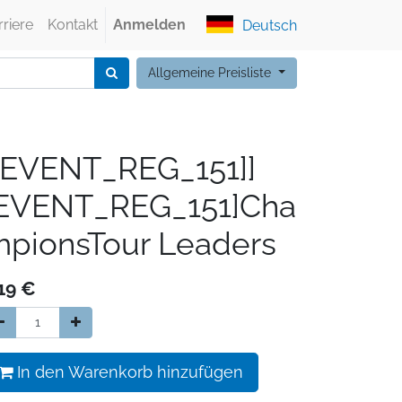
rriere
Kontakt
Anmelden
Deutsch
Allgemeine Preisliste
[EVENT_REG_151]]
[EVENT_REG_151]Cha
pionsTour Leaders
19
€
In den Warenkorb hinzufügen