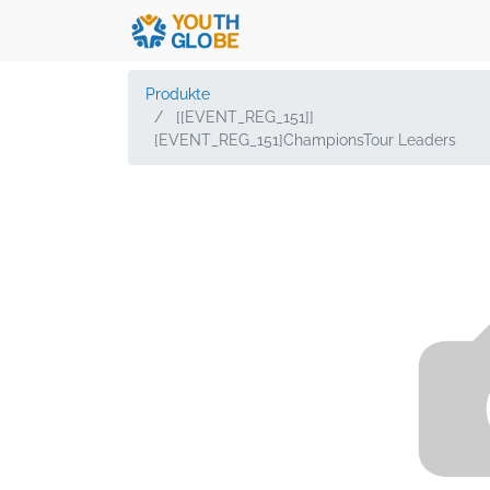
Produkte
[[EVENT_REG_151]]
[EVENT_REG_151]ChampionsTour Leaders