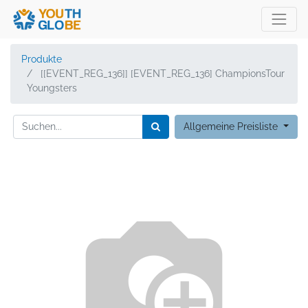
Produkte
[[EVENT_REG_136]] [EVENT_REG_136] ChampionsTour
Youngsters
Allgemeine Preisliste