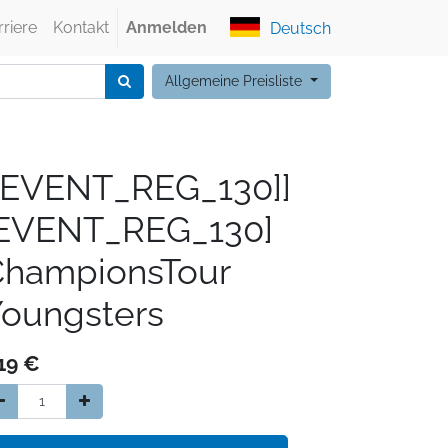
rriere
Kontakt
Anmelden
Deutsch
Allgemeine Preisliste
[EVENT_REG_130]]
[EVENT_REG_130]
ChampionsTour
oungsters
19
€