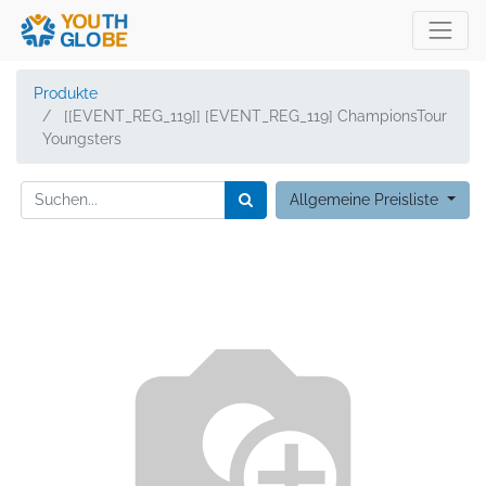
Produkte
[[EVENT_REG_119]] [EVENT_REG_119] ChampionsTour
Youngsters
Allgemeine Preisliste