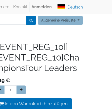
rriere
Kontakt
Anmelden
Deutsch
Allgemeine Preisliste
[EVENT_REG_10]]
[EVENT_REG_10]Cha
pionsTour Leaders
19
€
In den Warenkorb hinzufügen