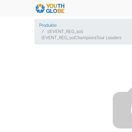
Produkte
[[EVENT_REG_10]]
[EVENT_REG_10]ChampionsTour Leaders