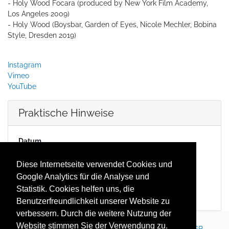
- Holy Wood Focara (produced by New York Film Academy,
Los Angeles 2009)
- Holy Wood (Boysbar, Garden of Eyes, Nicole Mechler, Bobina
Style, Dresden 2019)
Instagram
Vimeo
YouTube
Praktische Hinweise
Datum
24.08.2020 17:00
(
Europe/Berlin
)
Duration
Diese Internetseite verwendet Cookies und
2 Stunden 30 Minuten
Google Analytics für die Analyse und
Location
Statistik. Cookies helfen uns, die
Dresden
Benutzerfreundlichkeit unserer Website zu
verbessern. Durch die weitere Nutzung der
Website stimmen Sie der Verwendung zu.