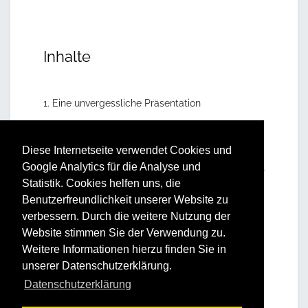
Inhalte
1. Eine unvergessliche Präsentation
Ziele einer Präsentation
Zusammensetzung der Zuschauer
Diese Internetseite verwendet Cookies und
Auslösendes Moment wofür?
Google Analytics für die Analyse und
Messbarkeit des Erfolges meiner
Statistik. Cookies helfen uns, die
Präsentation
Benutzerfreundlichkeit unserer Website zu
2. Gestaltungselemente einer Präsentation
verbessern. Durch die weitere Nutzung der
Website stimmen Sie der Verwendung zu.
Spannungsbogen und AHA Effekt
Weitere Informationen hierzu finden Sie in
Temperament des Vortragenden
unserer Datenschutzerklärung.
Charakter des Inhalts
Nachhaltigkeit sichern
Datenschutzerklärung
3. Richtig Präsentieren Übung