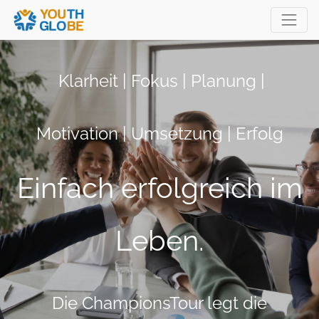
Klarheit | Fokus | Planung |
Motivation | Umsetzung | Erfolg
Einfach erfolgreich im
Leben.
Die
ChampionsTour
legt die