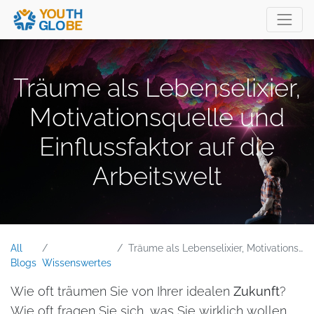
Träume als Lebenselixier,
Motivationsquelle und
Einflussfaktor auf die
Arbeitswelt
All
Träume als Lebenselixier, Motivationsquelle und Einflussfaktor auf die Arbeitswelt
Blogs
Wissenswertes
Wie oft träumen Sie von Ihrer idealen
Zukunft
?
Wie oft fragen Sie sich, was Sie wirklich wollen