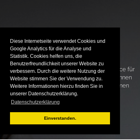
Diese Internetseite verwendet Cookies und
Wohlbefinden am
Google Analytics für die Analyse und
Arbeitsplatz...
Statistik. Cookies helfen uns, die
Benutzerfreundlichkeit unserer Website zu
...als wichtigen Faktor und zugleich als Chance für
verbessern. Durch die weitere Nutzung der
das Glück und den Erfolg von Mitarbeiter*innen
Website stimmen Sie der Verwendung zu.
und die Unternehmensentwicklung erkennen
Weitere Informationen hierzu finden Sie in
unserer Datenschutzerklärung.
Datenschutzerklärung
Einverstanden.