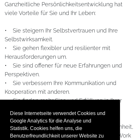
Ganzheitliche Persönlichkeitsentwicklung hat
viele Vorteile für Sie und Ihr Leben:
• Sie steigern Ihr Selbstvertrauen und Ihre
Selbstwirksamkeit.
• Sie gehen flexibler und resilienter mit
Herausforderungen um.
• Sie sind offener für neue Erfahrungen und
Perspektiven.
• Sie verbessern Ihre Kommunikation und
Kooperation mit anderen.
• Sie finden mehr Sinn und Erfüllung in Ihrer
Arbeit.
Diese Internetseite verwendet Cookies und
Google Analytics für die Analyse und
New Work bietet Ihnen die perfekte Gelegenheit,
Statistik. Cookies helfen uns, die
sich ganzheitlich zu entwickeln. Denn New Work
Benutzerfreundlichkeit unserer Website zu